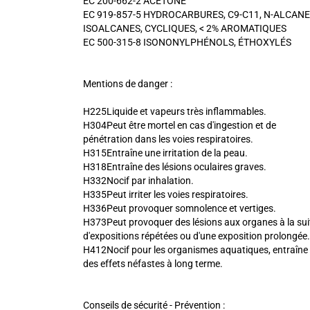
EC 200-662-2 ACÉTONE
EC 919-857-5 HYDROCARBURES, C9-C11, N-ALCANE
ISOALCANES, CYCLIQUES, < 2% AROMATIQUES
EC 500-315-8 ISONONYLPHÉNOLS, ÉTHOXYLÉS
Mentions de danger :
H225Liquide et vapeurs très inflammables.
H304Peut être mortel en cas d'ingestion et de
pénétration dans les voies respiratoires.
H315Entraîne une irritation de la peau.
H318Entraîne des lésions oculaires graves.
H332Nocif par inhalation.
H335Peut irriter les voies respiratoires.
H336Peut provoquer somnolence et vertiges.
H373Peut provoquer des lésions aux organes à la sui
d'expositions répétées ou d'une exposition prolongée.
H412Nocif pour les organismes aquatiques, entraîne
des effets néfastes à long terme.
Conseils de sécurité - Prévention :