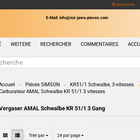
Rechercher
E-Mail: info@mz-jawa-pieces.com
Wohnort
É
WEITERE
RECHERCHER
COMMENTAIRES
ACCU
Accueil
Pièces SIMSON
KR51/1 Schwalbe, 3-vitesses
»
»
»
Carburateur AMAL Schwalbe KR 51/1 3 vitesses
Créer un c
Mot de pas
Vergaser AMAL Schwalbe KR 51/1 3 Gang
Trier par
24 par page