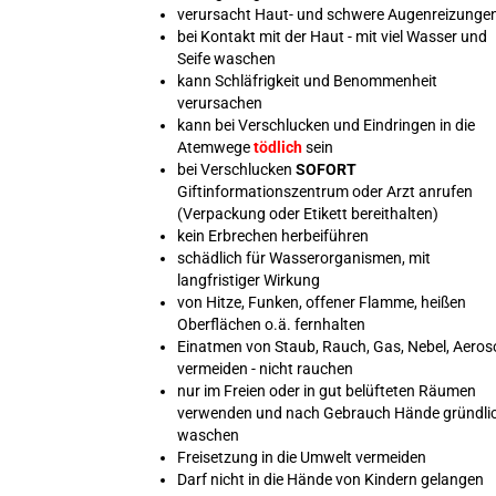
verursacht Haut- und schwere Augenreizunge
bei Kontakt mit der Haut - mit viel Wasser und
Seife waschen
kann Schläfrigkeit und Benommenheit
verursachen
kann bei Verschlucken und Eindringen in die
Atemwege
tödlich
sein
bei Verschlucken
SOFORT
Giftinformationszentrum oder Arzt anrufen
(Verpackung oder Etikett bereithalten)
kein Erbrechen herbeiführen
schädlich für Wasserorganismen, mit
langfristiger Wirkung
von Hitze, Funken, offener Flamme, heißen
Oberflächen o.ä. fernhalten
Einatmen von Staub, Rauch, Gas, Nebel, Aeros
vermeiden - nicht rauchen
nur im Freien oder in gut belüfteten Räumen
verwenden und nach Gebrauch Hände gründli
waschen
Freisetzung in die Umwelt vermeiden
Darf nicht in die Hände von Kindern gelangen