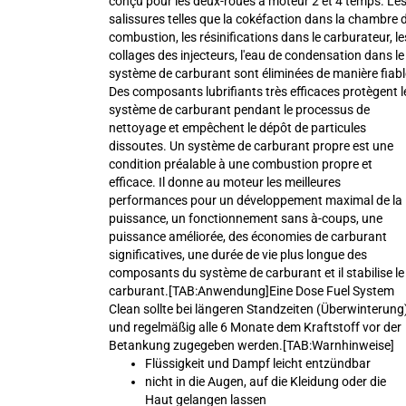
conçu pour les deux-roues à moteur 2 et 4 temps. Le
salissures telles que la cokéfaction dans la chambre 
combustion, les résinifications dans le carburateur, le
collages des injecteurs, l'eau de condensation dans le
système de carburant sont éliminées de manière fiabl
Des composants lubrifiants très efficaces protègent l
système de carburant pendant le processus de
nettoyage et empêchent le dépôt de particules
dissoutes. Un système de carburant propre est une
condition préalable à une combustion propre et
efficace. Il donne au moteur les meilleures
performances pour un développement maximal de la
puissance, un fonctionnement sans à-coups, une
puissance améliorée, des économies de carburant
significatives, une durée de vie plus longue des
composants du système de carburant et il stabilise le
carburant.[TAB:Anwendung]Eine Dose Fuel System
Clean sollte bei längeren Standzeiten (Überwinterung
und regelmäßig alle 6 Monate dem Kraftstoff vor der
Betankung zugegeben werden.[TAB:Warnhinweise]
Flüssigkeit und Dampf leicht entzündbar
nicht in die Augen, auf die Kleidung oder die
Haut gelangen lassen