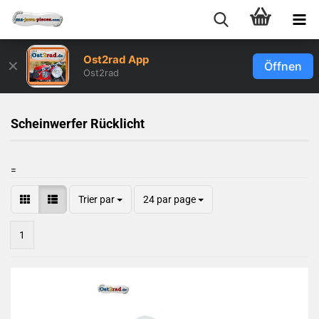
Ost2rad App
✕
Öffnen
Ost2rad
Scheinwerfer Rücklicht
=
Trier par
24 par page
1