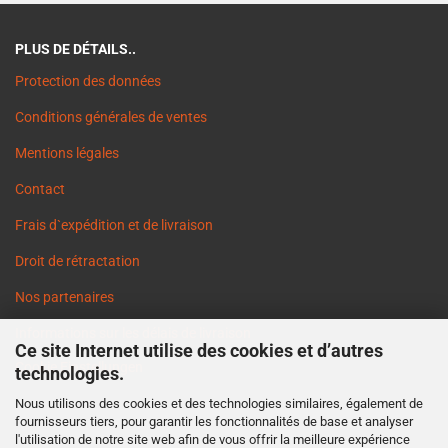
PLUS DE DÉTAILS..
Protection des données
Conditions générales de ventes
Mentions légales
Contact
Frais d`expédition et de livraison
Droit de rétractation
Nos partenaires
Informations sur les délais de livraison
Ce site Internet utilise des cookies et d’autres
Cookie Einstellungen
technologies.
Nous utilisons des cookies et des technologies similaires, également de
fournisseurs tiers, pour garantir les fonctionnalités de base et analyser
l'utilisation de notre site web afin de vous offrir la meilleure expérience