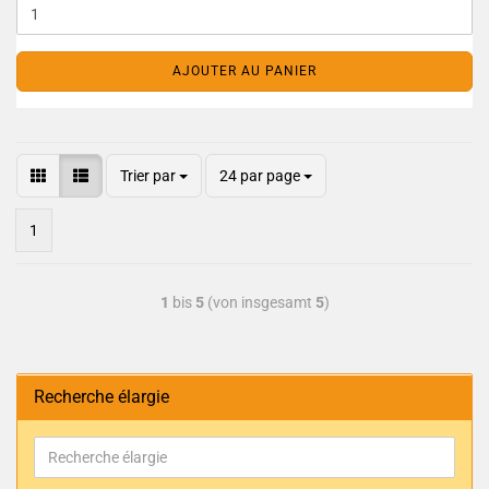
AJOUTER AU PANIER
Trier par
24 par page
1
1
bis
5
(von insgesamt
5
)
Recherche élargie