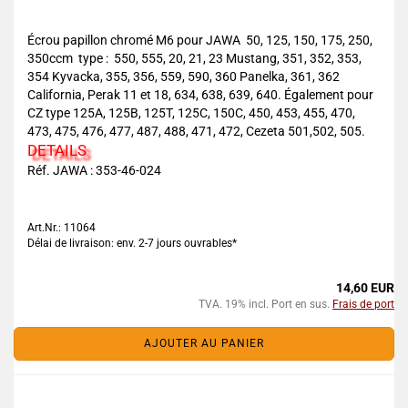
Écrou papillon chromé M6 pour JAWA 50, 125, 150, 175, 250,
350ccm type : 550, 555, 20, 21, 23 Mustang, 351, 352, 353,
354 Kyvacka, 355, 356, 559, 590, 360 Panelka, 361, 362
California, Perak 11 et 18, 634, 638, 639, 640. Également pour
CZ type 125A, 125B, 125T, 125C, 150C, 450, 453, 455, 470,
473, 475, 476, 477, 487, 488, 471, 472, Cezeta 501,502, 505.
DETAILS
Réf. JAWA : 353-46-024
Art.Nr.: 11064
Délai de livraison: env. 2-7 jours ouvrables*
14,60 EUR
TVA. 19% incl. Port en sus.
Frais de port
AJOUTER AU PANIER