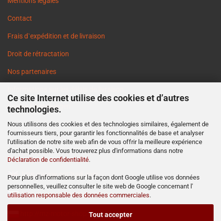
Mentions légales
Contact
Frais d`expédition et de livraison
Droit de rétractation
Nos partenaires
Informations sur les délais de livraison
Ce site Internet utilise des cookies et d’autres
Cookie Einstellungen
technologies.
Nous utilisons des cookies et des technologies similaires, également de
fournisseurs tiers, pour garantir les fonctionnalités de base et analyser
l'utilisation de notre site web afin de vous offrir la meilleure expérience
d'achat possible. Vous trouverez plus d'informations dans notre
Déclaration de confidentialité
.
http://www.ost2rad.com
Pour plus d'informations sur la façon dont Google utilise vos données
personnelles, veuillez consulter le site web de Google concernant l'
http://www.moto-prodejna.cz
utilisation responsable des données commerciales
.
http://mz-motor-shop.com
Tout accepter