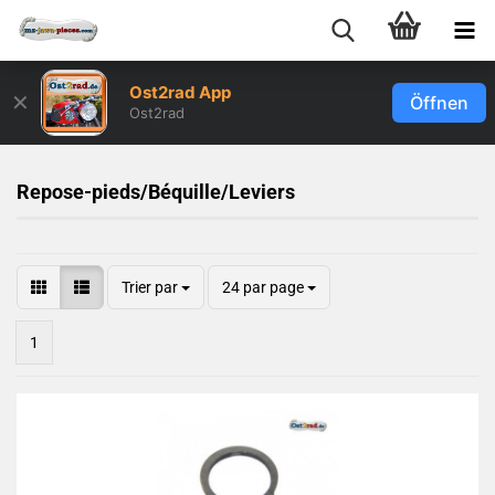
Ost2rad App
✕
Öffnen
Ost2rad
Repose-pieds/Béquille/Leviers
Trier par
24 par page
1