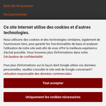
Droit de rétractation
Nos partenaires
Informations sur les délais de livraison
Ce site Internet utilise des cookies et d’autres
Cookie Einstellungen
technologies.
Nous utilisons des cookies et des technologies similaires, également de
fournisseurs tiers, pour garantir les fonctionnalités de base et analyser
l'utilisation de notre site web afin de vous offrir la meilleure expérience
d'achat possible. Vous trouverez plus d'informations dans notre
Déclaration de confidentialité
.
http://www.ost2rad.com
Pour plus d'informations sur la façon dont Google utilise vos données
personnelles, veuillez consulter le site web de Google concernant l'
http://www.moto-prodejna.cz
utilisation responsable des données commerciales
.
http://mz-motor-shop.com
Tout accepter
Uniquement les cookies nécessaires