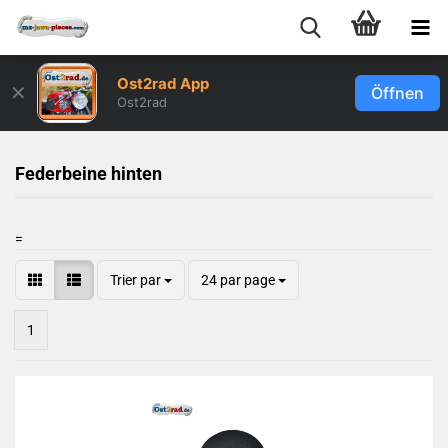
Ost2rad App
✕
Öffnen
Ost2rad
Federbeine hinten
=
Trier par
24 par page
1