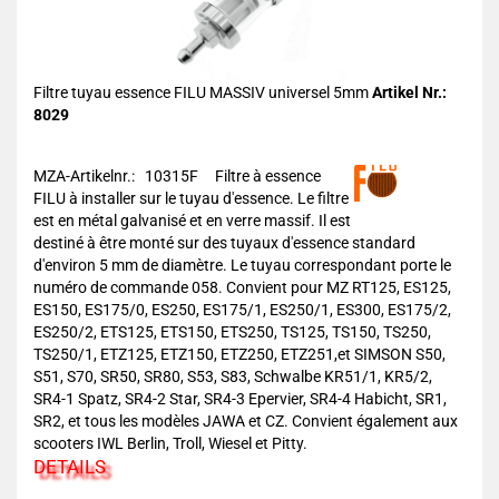
Filtre tuyau essence FILU MASSIV universel 5mm
Artikel Nr.:
8029
MZA-Artikelnr.: 10315F
Filtre à essence
FILU à installer sur le tuyau d'essence. Le filtre
est en métal galvanisé et en verre massif. Il est
destiné à être monté sur des tuyaux d'essence standard
d'environ 5 mm de diamètre. Le tuyau correspondant porte le
numéro de commande 058. Convient pour MZ RT125, ES125,
ES150, ES175/0, ES250, ES175/1, ES250/1, ES300, ES175/2,
ES250/2, ETS125, ETS150, ETS250, TS125, TS150, TS250,
TS250/1, ETZ125, ETZ150, ETZ250, ETZ251,et SIMSON S50,
S51, S70, SR50, SR80, S53, S83, Schwalbe KR51/1, KR5/2,
SR4-1 Spatz, SR4-2 Star, SR4-3 Epervier, SR4-4 Habicht, SR1,
SR2, et tous les modèles JAWA et CZ. Convient également aux
scooters IWL Berlin, Troll, Wiesel et Pitty.
DETAILS