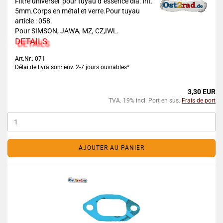
Filtre universel pour tuyau d´essence dia. int.
5mm.Corps en métal et verre.Pour tuyau
article : 058.
Pour SIMSON, JAWA, MZ, CZ,IWL.
DETAILS
Art.Nr.: 071
Délai de livraison: env. 2-7 jours ouvrables*
3,30 EUR
TVA. 19% incl. Port en sus.
Frais de port
AJOUTER AU PANIER