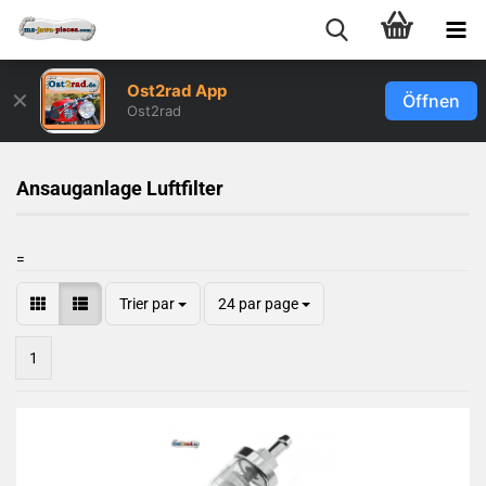
Ost2rad App
✕
Öffnen
Ost2rad
Ansauganlage Luftfilter
=
Trier par
24 par page
1