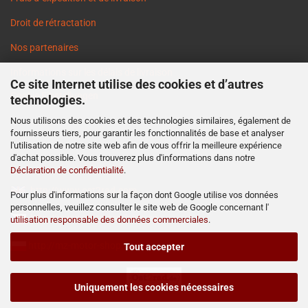
Droit de rétractation
Nos partenaires
Informations sur les délais de livraison
Ce site Internet utilise des cookies et d’autres
Cookie Einstellungen
technologies.
Nous utilisons des cookies et des technologies similaires, également de
fournisseurs tiers, pour garantir les fonctionnalités de base et analyser
l'utilisation de notre site web afin de vous offrir la meilleure expérience
d'achat possible. Vous trouverez plus d'informations dans notre
Déclaration de confidentialité
.
http://www.ost2rad.com
Pour plus d'informations sur la façon dont Google utilise vos données
personnelles, veuillez consulter le site web de Google concernant l'
http://www.moto-prodejna.cz
utilisation responsable des données commerciales
.
http://mz-motor-shop.com
Tout accepter
Uniquement les cookies nécessaires