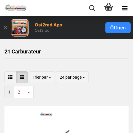
Ost2rad App
✕
Öffnen
Ost2rad
21 Carburateur
Trier par
24 par page
1
2
»