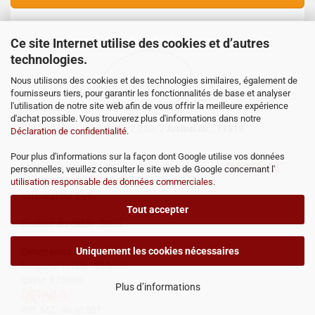
Ce site Internet utilise des cookies et d’autres
technologies.
Nous utilisons des cookies et des technologies similaires, également de
fournisseurs tiers, pour garantir les fonctionnalités de base et analyser
l'utilisation de notre site web afin de vous offrir la meilleure expérience
d'achat possible. Vous trouverez plus d'informations dans notre
Câble starter gris ES175/2 250/2
Artikel Nr.: 11519
Déclaration de confidentialité
.
Pour plus d'informations sur la façon dont Google utilise vos données
MZA-Artikelnr.: 34022H
Câble de starter
personnelles, veuillez consulter le site web de Google concernant l'
pour MZ ES175/2 et ES 250/2 avec
utilisation responsable des données commerciales
.
carburateur BVF.
Tout accepter
Couleur du câble : GRIS
Uniquement les cookies nécessaires
Dimensions :
longueur totale : 930mm
gaine: 875mm
Plus d’informations
DETAILS
Réf. MZ :
80-40.007