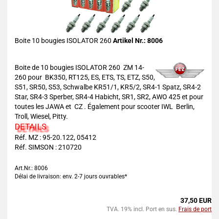
Boite 10 bougies ISOLATOR 260
Artikel Nr.: 8006
Boite de 10 bougies ISOLATOR 260 ZM 14-
260 pour BK350, RT125, ES, ETS, TS, ETZ, S50,
S51, SR50, S53, Schwalbe KR51/1, KR5/2, SR4-1 Spatz, SR4-2
Star, SR4-3 Sperber, SR4-4 Habicht, SR1, SR2, AWO 425 et pour
toutes les JAWA et CZ . Également pour scooter IWL Berlin,
Troll, Wiesel, Pitty.
DETAILS
Réf. MZ : 95-20.122, 05412
Réf. SIMSON : 210720
Art.Nr.: 8006
Délai de livraison: env. 2-7 jours ouvrables*
37,50 EUR
TVA. 19% incl. Port en sus.
Frais de port