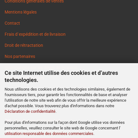
Conditions générales de ventes
Mentions légales
Contact
Frais d`expédition et de livraison
Droit de rétractation
Nos partenaires
Informations sur les délais de livraison
Ce site Internet utilise des cookies et d’autres
Cookie Einstellungen
technologies.
Nous utilisons des cookies et des technologies similaires, également de
fournisseurs tiers, pour garantir les fonctionnalités de base et analyser
l'utilisation de notre site web afin de vous offrir la meilleure expérience
d'achat possible. Vous trouverez plus d'informations dans notre
Déclaration de confidentialité
.
http://www.ost2rad.com
Pour plus d'informations sur la façon dont Google utilise vos données
personnelles, veuillez consulter le site web de Google concernant l'
http://www.moto-prodejna.cz
utilisation responsable des données commerciales
.