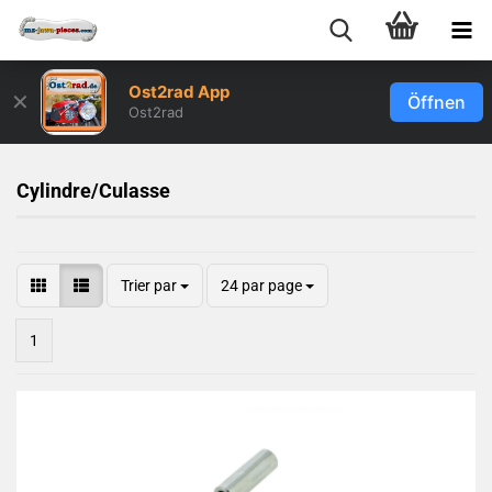
Ost2rad App
✕
Öffnen
Ost2rad
Cylindre/Culasse
Trier par
24 par page
1