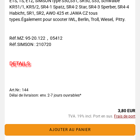
ETS, TS, ETZ, SIMSON type S50,S51, SR50, S53, Schwalbe
KR51/1, KR5/2, SR4-1 Spatz, SR4-2 Star, SR4-3 Sperber, SR4-4
Habicht, SR1, SR2, AWO 425 et JAWA CZ tous
types.Également pour scooter IWL, Berlin, Troll, Wiesel, Pitty.
Réf.MZ: 95-20.122 , 05412
Réf.SIMSON : 210720
DETAILS
Art.Nr.: 144
Délai de livraison: env. 2-7 jours ouvrables*
3,80 EUR
TVA. 19% incl. Port en sus.
Frais de port
AJOUTER AU PANIER