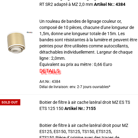
RT SR2 adapté à MZ 2,0 mm
Artikel Nr.: 4384
Un rouleau de bandes de lignage couleur or,
composé de 10 pièces, chacune d'une longueur de
1,5m, donne une longueur totale de 15m. Les
bandes sont résistantes à la lumière et peuvent être
peintes pour être utilisées comme autocollants,
détachables individuellement. Largeur de chaque
ligne : 2,0mm.
Équivalent au prix au mètre : 0,66 Euro
DETAILS
Art.Nr.: 4384
Délai de livraison: env. 2-7 jours ouvrables*
Boitier de filtre à air cache latéral droit MZ ES TS
SOLD OUT
ETS 125 150
Artikel Nr.: 7155
Boitier de filtre à air cache latéral droit pour MZ
ES125, ES150, TS125, TS150, ETS125,
ETS150.Pièce d´origine avec des traces de