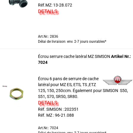
Réf.MZ: 13-28.072
DETAILS
Art.Nr.: 2836
Délai de livraison: env. 2-7 jours ouvrables*
Écrou serrure cache latéral MZ SIMSON
Artikel Nr.:
7024
Écrou 6 pans de serrure de cache
latéral pour MZ ES, ETS, TS ,ETZ
125, 150, 250ccm. Également pour SIMSON S50,
S51, S70, SR50, SR80.
DETAILS
Réf. SIMSON : 202351
Réf. MZ : 96-21.088
Art.Nr.: 7024