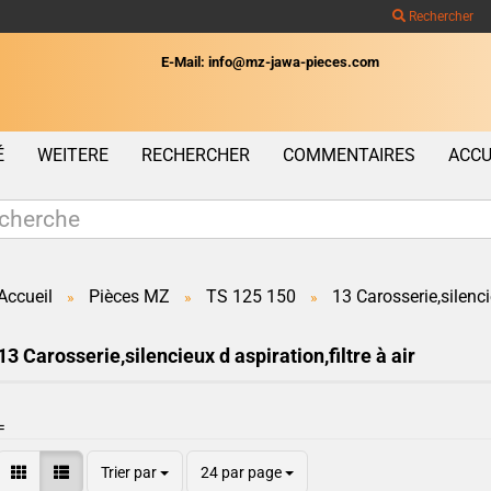
Rechercher
E-Mail: info@mz-jawa-pieces.com
Wohnort
É
WEITERE
RECHERCHER
COMMENTAIRES
ACCU
Accueil
Pièces MZ
TS 125 150
13 Carosserie,silencie
»
»
»
Créer un c
13 Carosserie,silencieux d aspiration,filtre à air
Mot de pas
=
Trier par
24 par page