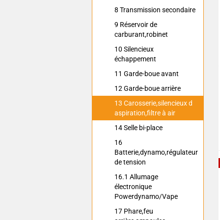
8 Transmission secondaire
9 Réservoir de
carburant,robinet
10 Silencieux
échappement
11 Garde-boue avant
12 Garde-boue arrière
13 Carosserie,silencieux d
aspiration,filtre à air
14 Selle bi-place
16
Batterie,dynamo,régulateur
de tension
16.1 Allumage
électronique
Powerdynamo/Vape
17 Phare,feu