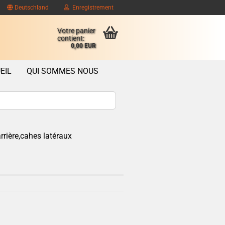
Deutschland
Enregistrement
Votre panier
contient:
0,00 EUR
EIL
QUI SOMMES NOUS
rière,cahes latéraux
ompte client
se oublié?