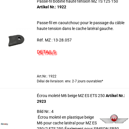
Passe-fil bobine haute tension MZ TS 125 150
Artikel Nr.: 1922
Passe-fil en caoutchouc pour le passage du câble
haute tension dans le cache latéral gauche.
Réf. MZ : 13-28.057
DETAILS
Art.Nr.: 1922
Délai de livraison: env. 2-7 jours ouvrables*
Écrou moleté M6 beige MZ ES ETS 250
Artikel Nr.:
2923
Bild Nr.: 4
Écrou moleté en plastique beige
M6 pour cache latéral pour MZ ES
250/2,ETS 250.Également pour SIMSON SR50 ,