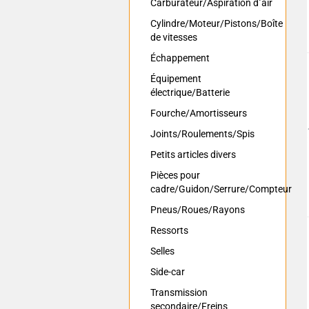
Carburateur/Aspiration d´air
Cylindre/Moteur/Pistons/Boîte
de vitesses
Échappement
Équipement
électrique/Batterie
Fourche/Amortisseurs
Joints/Roulements/Spis
Petits articles divers
Pièces pour
cadre/Guidon/Serrure/Compteur
Pneus/Roues/Rayons
Ressorts
Selles
Side-car
Transmission
secondaire/Freins