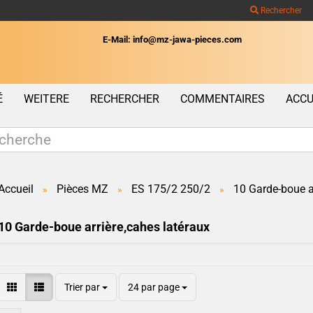
Rechercher
E-Mail: info@mz-jawa-pieces.com
Wohnort
É
WEITERE
RECHERCHER
COMMENTAIRES
ACCU
Accueil
Pièces MZ
ES 175/2 250/2
10 Garde-boue ar
»
»
»
Créer un c
10 Garde-boue arrière,cahes latéraux
Mot de pas
Trier par
24 par page