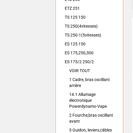
ETZ 251
TS 125 150
TS 250(4vitesses)
TS 250-1(5vitesses)
ES 125 150
ES 175,250,300
ES 175/2 250/2
VOIR TOUT
1 Cadre, bras oscillant
arrière
14.1 Allumage
électronique
Powerdynamo-Vape
2 Fourche,bras oscillant
avant
3 Guidon, leviers,câbles