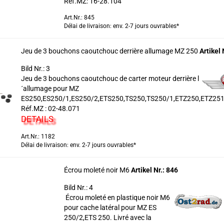
Réf.MZ: 16-28.104
Art.Nr.: 845
Délai de livraison: env. 2-7 jours ouvrables*
Jeu de 3 bouchons caoutchouc derrière allumage MZ 250
Artikel 
Bild Nr.: 3
Jeu de 3 bouchons caoutchouc de carter moteur derrière l
´allumage pour MZ
ES250,ES250/1,ES250/2,ETS250,TS250,TS250/1,ETZ250,ETZ251
Réf.MZ : 02-48.071
DETAILS
Art.Nr.: 1182
Délai de livraison: env. 2-7 jours ouvrables*
Écrou moleté noir M6
Artikel Nr.: 846
Bild Nr.: 4
Écrou moleté en plastique noir M6
pour cache latéral pour MZ ES
250/2,ETS 250. Livré avec la