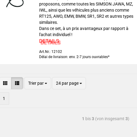
proposons, comme toutes les SIMSON JAWA, MZ,
IWL, ainsi que les véhicules plus anciens comme
RT125, AWO, EMW, BMW, SR1, SR2 et autres types
similaires.
Dans ce set, à un prix avantageux par rapport à
l'achat individuel !
DETAILS
Art.Nr.: 12102
Délai de livraison: env. 2-7 jours ouvrables*
Trier par
24 par page
1
1
bis
3
(von insgesamt
3
)