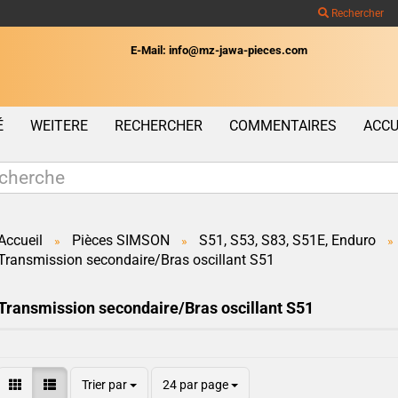
Rechercher
E-Mail: info@mz-jawa-pieces.com
Wohnort
É
WEITERE
RECHERCHER
COMMENTAIRES
ACCU
Accueil
Pièces SIMSON
S51, S53, S83, S51E, Enduro
»
»
»
Transmission secondaire/Bras oscillant S51
Créer un c
Mot de pas
Transmission secondaire/Bras oscillant S51
Trier par
24 par page