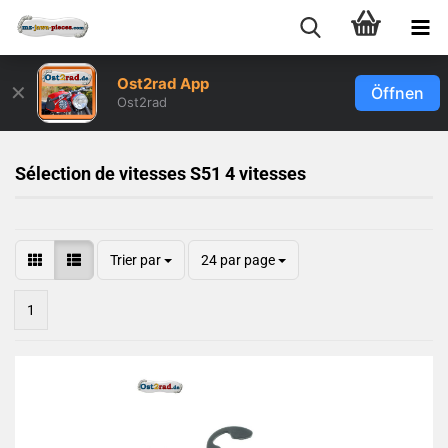
Ost2rad App
✕
Öffnen
Ost2rad
Sélection de vitesses S51 4 vitesses
Trier par
24 par page
1