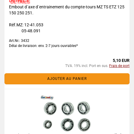
DETAILS
Embout d´axe d´entrainement du compte-tours MZ TS ETZ 125
150 250 251.
Réf.MZ: 12-41.053
05-48.091
Art.Nr.: 3432
Délai de livraison: env. 2-7 jours ouvrables*
5,10 EUR
TVA. 19% incl. Port en sus.
Frais de port
AJOUTER AU PANIER