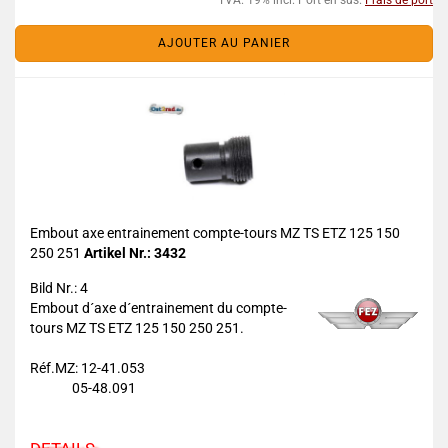
TVA. 19% incl. Port en sus.
Frais de port
AJOUTER AU PANIER
Embout axe entrainement compte-tours MZ TS ETZ 125 150
250 251
Artikel Nr.: 3432
Bild Nr.: 4
Embout d´axe d´entrainement du compte-
tours MZ TS ETZ 125 150 250 251.
Réf.MZ: 12-41.053
05-48.091