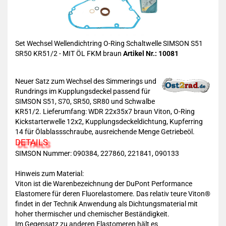
Set Wechsel Wellendichtring O-Ring Schaltwelle SIMSON S51
SR50 KR51/2 - MIT ÖL FKM braun
Artikel Nr.: 10081
Neuer Satz zum Wechsel des Simmerings und
Rundrings im Kupplungsdeckel passend für
SIMSON S51, S70, SR50, SR80 und Schwalbe
KR51/2. Lieferumfang: WDR 22x35x7 braun Viton, O-Ring
Kickstarterwelle 12x2, Kupplungsdeckeldichtung, Kupferring
14 für Ölablassschraube, ausreichende Menge Getriebeöl.
DETAILS
SIMSON Nummer: 090384, 227860, 221841, 090133
Hinweis zum Material:
Viton ist die Warenbezeichnung der DuPont Performance
Elastomere für deren Fluorelastomere. Das relativ teure Viton®
findet in der Technik Anwendung als Dichtungsmaterial mit
hoher thermischer und chemischer Beständigkeit.
Im Gegensatz zu anderen Elastomeren hält es