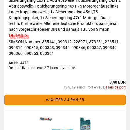
Sicherungsring 20x1,2 Abtriebswelle, 1x Sicherungsring 24x1,2
Abtriebswelle, 1x Sicherungsring 40x1,75 Motorgehäuse links
Lager Kupplungswelle, 1x Sicherungsring 45x1,75
Kupplungspaket, 1x Sicherungsring 47x1 Motorgehäuse
rechts Kurbelwelle. Alle Teile deutsche Produktion, passgenau
nach vorgeschriebener DIN und damals TGL von Simson!
DETAILS
SIMSON Nummer: 355141, 090312, 225971, 373231, 226511,
090316, 090315, 090343, 090345, 090346, 090347, 090349,
090360, 090353, 090361
Art.Nr.: 4473
Délai de livraison: env. 2-7 jours ouvrables*
8,40 EUR
TVA. 19% incl. Port en sus.
Frais de port
AJOUTER AU PANIER