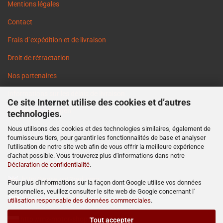
Mentions légales
Contact
Frais d`expédition et de livraison
Droit de rétractation
Nos partenaires
Informations sur les délais de livraison
Ce site Internet utilise des cookies et d’autres
Cookie Einstellungen
technologies.
Nous utilisons des cookies et des technologies similaires, également de
fournisseurs tiers, pour garantir les fonctionnalités de base et analyser
l'utilisation de notre site web afin de vous offrir la meilleure expérience
d'achat possible. Vous trouverez plus d'informations dans notre
Déclaration de confidentialité
.
http://www.ost2rad.com
Pour plus d'informations sur la façon dont Google utilise vos données
personnelles, veuillez consulter le site web de Google concernant l'
http://www.moto-prodejna.cz
utilisation responsable des données commerciales
.
http://mz-motor-shop.com
Tout accepter