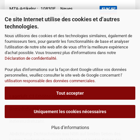
MZA-Artikelnr.: 10830E
Neues
Rillenkugellager der Firma SKF.
Ce site Internet utilise des cookies et d’autres
Die genaue Bezeichnung lautet:
technologies.
passend für:
Nous utilisons des cookies et des technologies similaires, également de
fournisseurs tiers, pour garantir les fonctionnalités de base et analyser
Die Eigenschaften des Lagers sind:
l'utilisation de notre site web afin de vous offrir la meilleure expérience
d'achat possible. Vous trouverez plus d'informations dans notre
Déclaration de confidentialité
.
Innendurchmesser:
Pour plus d'informations sur la façon dont Google utilise vos données
Außendurchmesser:
personnelles, veuillez consulter le site web de Google concernant l'
utilisation responsable des données commerciales
.
Breite:
Tout accepter
Lagerluft: C3 Erhöhte radiale Lagerluft
Grenzdrehzahl:
Uniquement les cookies nécessaires
Referenzdrehzahl:
Plus d’informations
Abdichtung: Dichtscheiben aus NBR auf beiden Seiten des