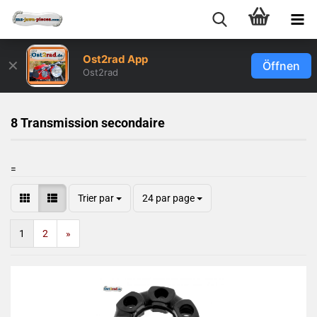
Ost2rad App
✕
Öffnen
Ost2rad
8 Transmission secondaire
=
Trier par
24 par page
1
2
»