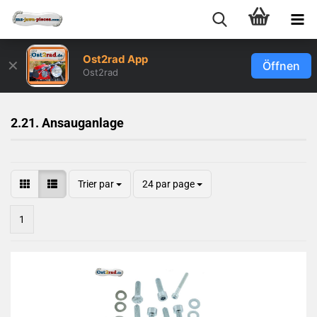
Ost2rad App
✕
Öffnen
Ost2rad
2.21. Ansauganlage
Trier par
24 par page
1