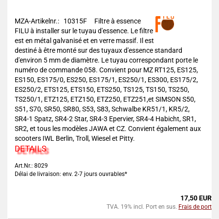
MZA-Artikelnr.: 10315F
Filtre à essence
FILU à installer sur le tuyau d'essence. Le filtre
est en métal galvanisé et en verre massif. Il est
destiné à être monté sur des tuyaux d'essence standard
d'environ 5 mm de diamètre. Le tuyau correspondant porte le
numéro de commande 058. Convient pour MZ RT125, ES125,
ES150, ES175/0, ES250, ES175/1, ES250/1, ES300, ES175/2,
ES250/2, ETS125, ETS150, ETS250, TS125, TS150, TS250,
TS250/1, ETZ125, ETZ150, ETZ250, ETZ251,et SIMSON S50,
S51, S70, SR50, SR80, S53, S83, Schwalbe KR51/1, KR5/2,
SR4-1 Spatz, SR4-2 Star, SR4-3 Epervier, SR4-4 Habicht, SR1,
SR2, et tous les modèles JAWA et CZ. Convient également aux
scooters IWL Berlin, Troll, Wiesel et Pitty.
DETAILS
Art.Nr.: 8029
Délai de livraison: env. 2-7 jours ouvrables*
17,50 EUR
TVA. 19% incl. Port en sus.
Frais de port