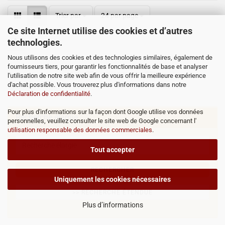
Trier par
24 par page
Ce site Internet utilise des cookies et d’autres
1
technologies.
Nous utilisons des cookies et des technologies similaires, également de
fournisseurs tiers, pour garantir les fonctionnalités de base et analyser
1
bis
22
(von insgesamt
22
)
l'utilisation de notre site web afin de vous offrir la meilleure expérience
d'achat possible. Vous trouverez plus d'informations dans notre
Déclaration de confidentialité
.
Pour plus d'informations sur la façon dont Google utilise vos données
Recherche élargie
personnelles, veuillez consulter le site web de Google concernant l'
utilisation responsable des données commerciales
.
Tout accepter
RECHERCHER
Uniquement les cookies nécessaires
>> RECHERCHE ÉTENDUE
Plus d’informations