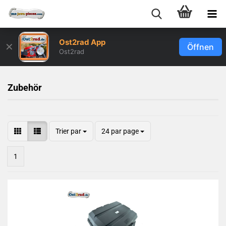
Ost2rad App
✕
Öffnen
Ost2rad
Zubehör
Trier par
24 par page
1