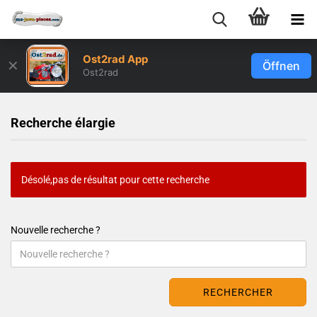
Ost2rad App
✕
Öffnen
Ost2rad
Recherche élargie
Désolé,pas de résultat pour cette recherche
Nouvelle recherche ?
RECHERCHER