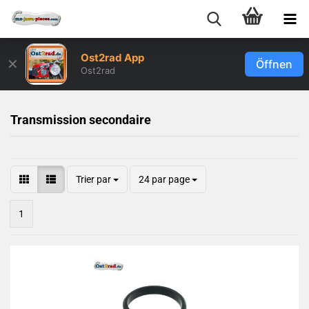
Ost2rad App
✕
Öffnen
Ost2rad
Transmission secondaire
Trier par
24 par page
1