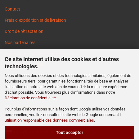
Contact
Frais d`expédition et de livraison
Droit de rétractation
Nos partenaires
Informations sur les délais de livraison
Ce site Internet utilise des cookies et d’autres
Cookie Einstellungen
technologies.
Nous utilisons des cookies et des technologies similaires, également de
fournisseurs tiers, pour garantir les fonctionnalités de base et analyser
l'utilisation de notre site web afin de vous offrir la meilleure expérience
d'achat possible. Vous trouverez plus d'informations dans notre
Déclaration de confidentialité
.
http://www.ost2rad.com
Pour plus d'informations sur la façon dont Google utilise vos données
personnelles, veuillez consulter le site web de Google concernant l'
http://www.moto-prodejna.cz
utilisation responsable des données commerciales
.
http://mz-motor-shop.com
Tout accepter